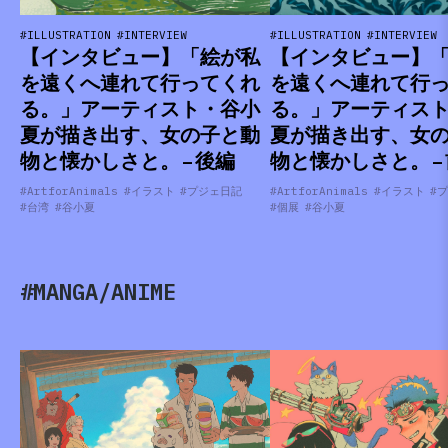
#ILLUSTRATION
#INTERVIEW
#ILLUSTRATION
#INTERVIEW
【インタビュー】「絵が私
【インタビュー】
を遠くへ連れて行ってくれ
を遠くへ連れて行
る。」アーティスト・谷小
る。」アーティス
夏が描き出す、女の子と動
夏が描き出す、女
物と懐かしさと。 – 後編
物と懐かしさと。 –
#ArtforAnimals
#イラスト
#プジェ日記
#ArtforAnimals
#イラスト
#
#台湾
#谷小夏
#個展
#谷小夏
#MANGA/ANIME