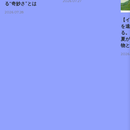
2026.07.27
る“奇妙さ”とは
2026.07.28
【イ
を遠
る。
夏が
物と
2026.