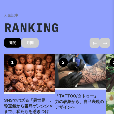
人気記事
RANKING
←
→
週間
月間
1
2
「TATTOO/タトゥー」
SNSでバズる「異世界」。
力の表象から、自己表現の
珍宝館から書肆ゲンシシャ
デザインへ
まで、私たちを惹きつけ