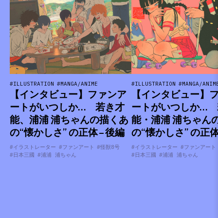
#ILLUSTRATION
#MANGA/ANIME
#ILLUSTRATION
#MANGA/ANIM
【インタビュー】ファンア
【インタビュー】
ートがいつしか… 若き才
ートがいつしか… 
能、浦浦 浦ちゃんの描くあ
能・浦浦 浦ちゃん
の“懐かしさ” の正体 – 後編
の“懐かしさ” の正体 
#イラストレーター
#ファンアート
#怪獣8号
#イラストレーター
#ファンアート
#日本三國
#浦浦 浦ちゃん
#日本三國
#浦浦 浦ちゃん