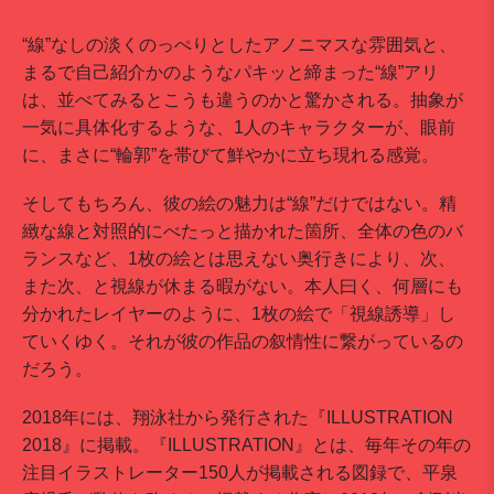
“線”なしの淡くのっぺりとしたアノニマスな雰囲気と、
まるで自己紹介かのようなパキッと締まった“線”アリ
は、並べてみるとこうも違うのかと驚かされる。抽象が
一気に具体化するような、1人のキャラクターが、眼前
に、まさに“輪郭”を帯びて鮮やかに立ち現れる感覚。
そしてもちろん、彼の絵の魅力は“線”だけではない。精
緻な線と対照的にべたっと描かれた箇所、全体の色のバ
ランスなど、1枚の絵とは思えない奥行きにより、次、
また次、と視線が休まる暇がない。本人曰く、何層にも
分かれたレイヤーのように、1枚の絵で「視線誘導」し
ていくゆく。それが彼の作品の叙情性に繋がっているの
だろう。
2018年には、翔泳社から発行された『ILLUSTRATION
2018』に掲載。『ILLUSTRATION』とは、毎年その年の
注目イラストレーター150人が掲載される図録で、平泉