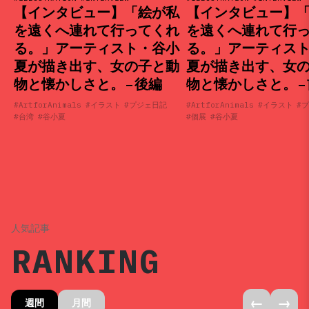
【インタビュー】「絵が私
【インタビュー】
を遠くへ連れて行ってくれ
を遠くへ連れて行
る。」アーティスト・谷小
る。」アーティス
夏が描き出す、女の子と動
夏が描き出す、女
物と懐かしさと。 – 後編
物と懐かしさと。 –
#ArtforAnimals
#イラスト
#プジェ日記
#ArtforAnimals
#イラスト
#
#台湾
#谷小夏
#個展
#谷小夏
人気記事
RANKING
←
→
週間
月間