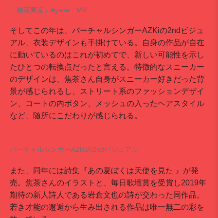
「幽霊東京」Ayase MV
そしてこの年は、バーチャルシンガーAZKiの2ndビジュ
アル、衣装デザインも手掛けている。自身の作品が自在
に動いているのはこれが初めてで、新しい可能性を示し
たひとつの転換点だったと言える。特徴的なスニーカー
のデザインは、焦茶さん自身がスニーカー好きだった背
景が感じられるし、ストリート系のファッションデザイ
ン、コートの内ボタン、メッシュの入ったヘアスタイル
など、随所にこだわりが感じられる。
バーチャルシンガーAZKiの2ndビジュアル
また、同年には詩集『あの夏ぼくは天使を見た 』が発
売。焦茶さんのイラストと、毎日歌壇賞を受賞し2019年
期待の新人詩人である岩倉文也の詩が交わった同作品。
若き才能の邂逅から生み出される作品は唯一無二の彩を