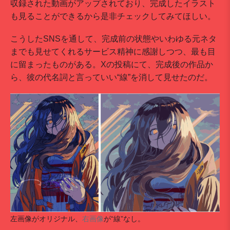
収録された動画がアップされており、完成したイラスト
も見ることができるから是非チェックしてみてほしい。
こうしたSNSを通して、完成前の状態やいわゆる元ネタ
までも見せてくれるサービス精神に感謝しつつ、最も目
に留まったものがある。Xの投稿にて、完成後の作品か
ら、彼の代名詞と言っていい“線”を消して見せたのだ。
左画像がオリジナル、
右画像
が“線”なし。