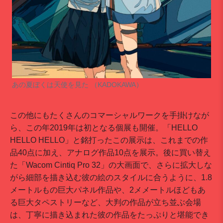
あの夏ぼくは天使を見た （KADOKAWA）
この他にもたくさんのコマーシャルワークを手掛けなが
ら、この年2019年は初となる個展も開催。「HELLO
HELLO HELLO」と銘打ったこの展示は、これまでの作
品40点に加え、アナログ作品10点を展示。後に買い替え
た「Wacom Cintiq Pro 32」の大画面で、さらに拡大しな
がら細部を描き込む彼の絵のスタイルに合うように、1.8
メートルもの巨大パネル作品や、2メメートルほどもあ
る巨大タペストリーなど、大判の作品が立ち並ぶ会場
は、丁寧に描き込まれた彼の作品をたっぷりと堪能でき