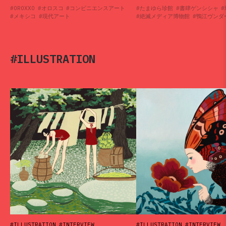
#OROXXO
#オロスコ
#コンビニエンスアート
#たまゆら珍館
#書肆ゲンシシャ
#
#メキシコ
#現代アート
#絶滅メディア博物館
#鴨江ヴンダ
#ILLUSTRATION
#ILLUSTRATION
#INTERVIEW
#ILLUSTRATION
#INTERVIEW