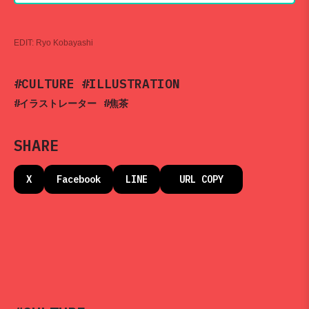
EDIT:
Ryo Kobayashi
#CULTURE
#ILLUSTRATION
#イラストレーター
#焦茶
SHARE
X
Facebook
LINE
URL COPY