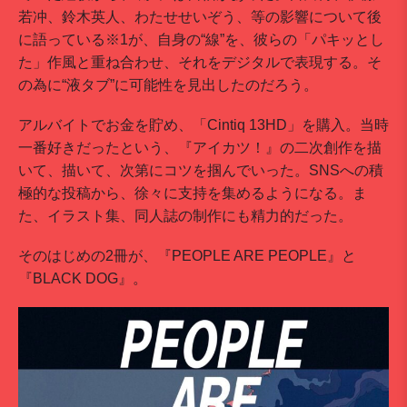
若冲、鈴木英人、わたせせいぞう、等の影響について後
に語っている※1が、自身の“線”を、彼らの「パキッとし
た」作風と重ね合わせ、それをデジタルで表現する。そ
の為に“液タブ”に可能性を見出したのだろう。
アルバイトでお金を貯め、「Cintiq 13HD」を購入。当時
一番好きだったという、『アイカツ！』の二次創作を描
いて、描いて、次第にコツを掴んでいった。SNSへの積
極的な投稿から、徐々に支持を集めるようになる。ま
た、イラスト集、同人誌の制作にも精力的だった。
そのはじめの2冊が、『PEOPLE ARE PEOPLE』と
『BLACK DOG』。