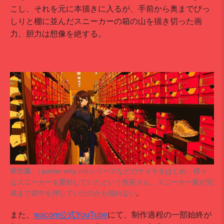
こし、それを元に本描きに入るが、手前から奥までびっ
しりと棚に並んだスニーカーの箱の山を描き切った画
力、胆力は想像を絶する。
紫吹蘭 / jordan why notシリーズなどのナイキをはじめ、様々
なスニーカーを愛好していたという焦茶さん。スニーカー愛が完
成まで背中を押していたのかも知れない
。
また、
wacom公式YouTube
にて、制作過程の一部始終が