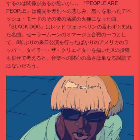
するのは関係があるか無いか…。『PEOPLE ARE
PEOPLE』は偏見や差別への悲しみ、怒りを歌ったデペ
ッシュ・モードのその後の活躍の火種になった曲。
『BLACK DOG』はレッド ツェッペリンの言わずと知れ
た名曲。セーラームーンのオマージュ合戦の一つとし
て、8年ぶりの来日公演を行ったばかりのアメリカのラ
ッパー、タイラー・ザ・クリエイターを描いたXの投稿
も併せて考えると、音楽への関心の高さは単なる誤読で
はないだろう。