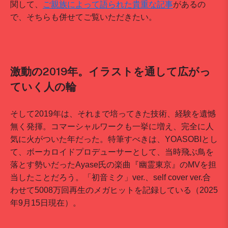
関して、
ご親族によって語られた貴重な記事
があるの
で、そちらも併せてご覧いただきたい。
激動の2019年。イラストを通して広がっ
ていく人の輪
そして2019年は、それまで培ってきた技術、経験を遺憾
無く発揮。コマーシャルワークも一挙に増え、完全に人
気に火がついた年だった。特筆すべきは、YOASOBIとし
て、ボーカロイドプロデューサーとして、当時飛ぶ鳥を
落とす勢いだったAyase氏の楽曲『幽霊東京』のMVを担
当したことだろう。「初音ミク」ver.、self cover ver.合
わせて5008万回再生のメガヒットを記録している（2025
年9月15日現在）。