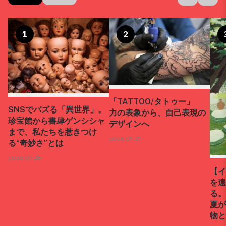
1
2
「TATTOO/タトゥー」
SNSでバズる「異世界」。
力の表象から、自己表現の
珍宝館から書肆ゲンシシャ
デザインへ
まで、私たちを惹きつけ
2026.07.27
る“奇妙さ”とは
2026.07.28
【イ
を遠
る。
夏が
物と