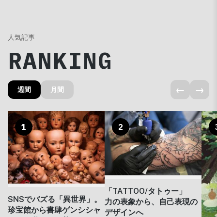
人気記事
RANKING
←
→
週間
月間
1
2
「TATTOO/タトゥー」
SNSでバズる「異世界」。
力の表象から、自己表現の
珍宝館から書肆ゲンシシャ
デザインへ