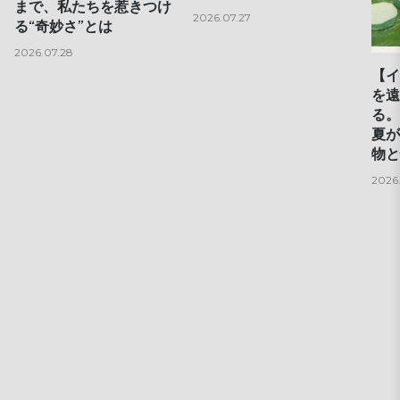
まで、私たちを惹きつけ
2026.07.27
る“奇妙さ”とは
2026.07.28
【イ
を遠
る。
夏が
物と
2026.