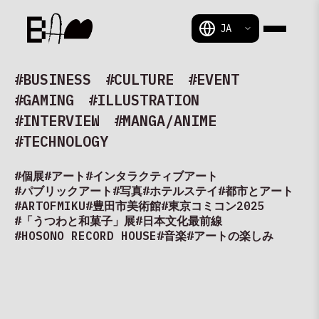
BAM
#BUSINESS
#CULTURE
#EVENT
#GAMING
#ILLUSTRATION
#INTERVIEW
#MANGA/ANIME
#TECHNOLOGY
#個展
#アート
#インタラクティブアート
#パブリックアート
#写真
#ホテルステイ
#都市とアート
#ARTOFMIKU
#豊田市美術館
#東京コミコン2025
#「うつわと和菓子」展
#日本文化最前線
#HOSONO RECORD HOUSE
#音楽
#アートの楽しみ