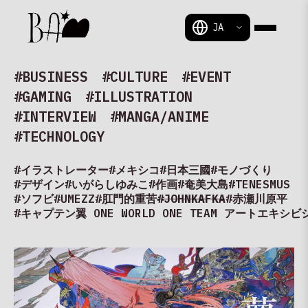
BAM
#BUSINESS
#CULTURE
#EVENT
#GAMING
#ILLUSTRATION
#INTERVIEW
#MANGA/ANIME
#TECHNOLOGY
#イラストレーター
#メキシコ
#日本三國
#モノづくり
#デザイン
#いがらしゆみこ
#作画
#奄美大島
#TENESMUS
#JOHNKAFKA
#ソフビ
#UMEZZ
#肛門的重苦
#赤瀬川原平
#キャプテン翼 ONE WORLD ONE TEAM アートエキシビ