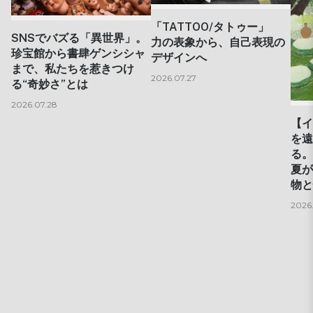
「TATTOO/タトゥー」
SNSでバズる「異世界」。
力の表象から、自己表現の
珍宝館から書肆ゲンシシャ
デザインへ
まで、私たちを惹きつけ
2026.07.27
る“奇妙さ”とは
2026.07.28
【イ
を遠
る。
夏が
物と
2026.