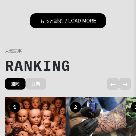
もっと読む / LOAD MORE
人気記事
RANKING
←
→
週間
月間
1
2