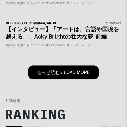
#AckyBright
#DCComics
#WcDonalds
#イラストレーター
#ILLUSTRATION
#MANGA/ANIME
2025/12/24
【インタビュー】「アートは、言語や国境を
越える」。Acky Brightの壮大な夢-前編
#AckyBright
#DCComics
#WcDonalds
#イラストレーター
もっと読む / LOAD MORE
人気記事
RANKING