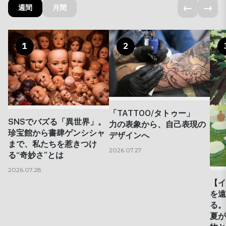
←
→
週間
月間
1
2
「TATTOO/タトゥー」
SNSでバズる「異世界」。
力の表象から、自己表現の
珍宝館から書肆ゲンシシャ
デザインへ
まで、私たちを惹きつけ
2026.07.27
る“奇妙さ”とは
2026.07.28
【イ
を遠
る。
夏が