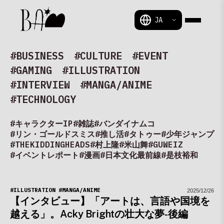
BAM
#BUSINESS
#CULTURE
#EVENT
#GAMING
#ILLUSTRATION
#INTERVIEW
#MANGA/ANIME
#TECHNOLOGY
#キャラクターIP
#雑誌
#バンダイナムコ
#リン・ゴールドスミス
#推し活
#タトゥー
#少年ジャンプ
#THEKIDDINGHEADS
#村上隆
#米山舞
#GUWEIZ
#イベントレポート
#漫画
#日本文化最前線
#是枝裕和
#ILLUSTRATION
#MANGA/ANIME
2025/12/26
【インタビュー】「アートは、言語や国境を
越える」。Acky Brightの壮大な夢-後編