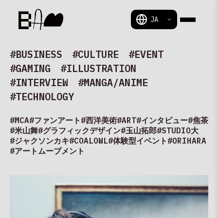
BAM
#BUSINESS
#CULTURE
#EVENT
#GAMING
#ILLUSTRATION
#INTERVIEW
#MANGA/ANIME
#TECHNOLOGY
#MCA
#ファンアート
#西洋美術
#ART
#インタビュー
#焦茶
#米山舞
#グラフィックデザイン
#玉山拓郎
#STUDIO大
#ジャクソンカキ
#COALOWL
#体験型イベント
#ORIHARA
#アートムーブメント