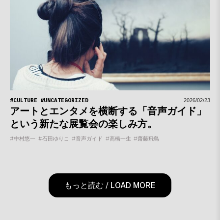
#CULTURE
#UNCATEGORIZED
2026/02/23
アートとエンタメを横断する「音声ガイド」
という新たな展覧会の楽しみ方。
#中村悠一
#石田ゆりこ
#音声ガイド
#高橋一生
#齋藤飛鳥
もっと読む / LOAD MORE