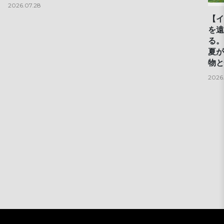
2026.07.28
【イ
を遠
る。
夏が
物と
2026.