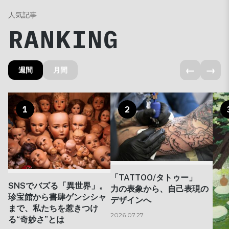
人気記事
RANKING
←
→
週間
月間
1
2
「TATTOO/タトゥー」
SNSでバズる「異世界」。
力の表象から、自己表現の
珍宝館から書肆ゲンシシャ
デザインへ
まで、私たちを惹きつけ
2026.07.27
る“奇妙さ”とは