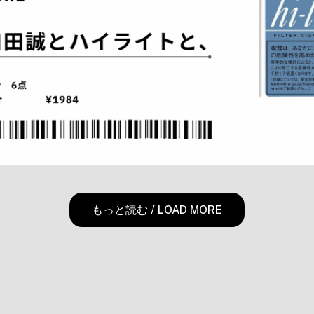
nience ART
#アート
#コンビニエンスアート
#和田誠
#連載
もっと読む / LOAD MORE