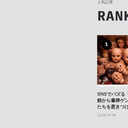
人気記事
RAN
1
SNSでバズる
館から書肆ゲ
たちを惹きつけ
2026.07.28