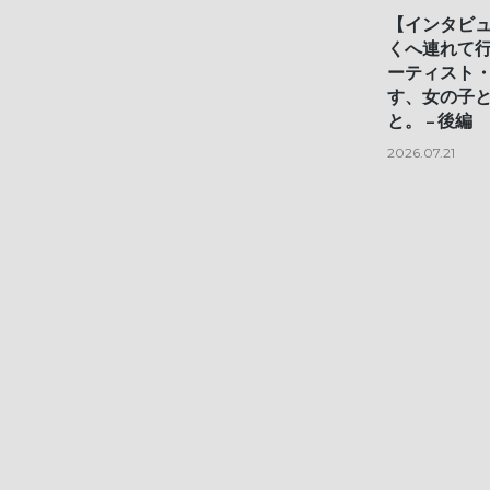
【インタビ
くへ連れて
ーティスト
す、女の子
と。 – 後編
2026.07.21