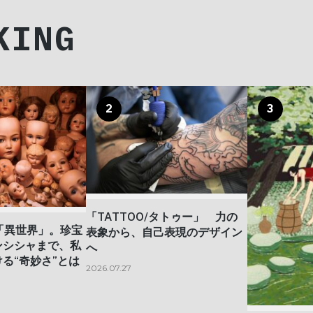
KING
2
3
「TATTOO/タトゥー」 力の
「異世界」。珍宝
表象から、自己表現のデザイン
ンシシャまで、私
へ
る“奇妙さ”とは
2026.07.27