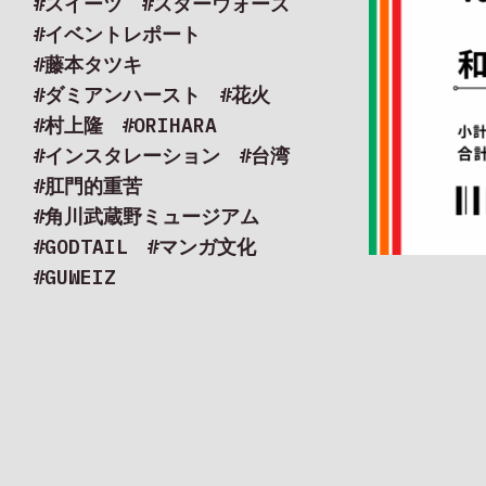
#スイーツ
#スターウォーズ
#イベントレポート
#藤本タツキ
#ダミアンハースト
#花火
#村上隆
#ORIHARA
#インスタレーション
#台湾
#肛門的重苦
#art
#Conve
#角川武蔵野ミュージアム
#GODTAIL
#マンガ文化
#GUWEIZ