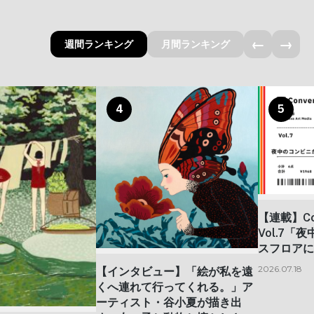
←
→
週間ランキング
月間ランキング
4
5
【連載】Con
Vol.7
スフロアに
2026.07.18
【インタビュー】「絵が私を遠
くへ連れて行ってくれる。」ア
ーティスト・谷小夏が描き出