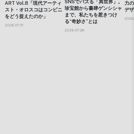
SNSでバズる「異世界」。
ART Vol.8「現代アーティ
力の
珍宝館から書肆ゲンシシャ
スト・オロスコはコンビニ
デザ
まで、私たちを惹きつけ
をどう捉えたのか」
2026
る“奇妙さ”とは
2026.07.31
2026.07.28