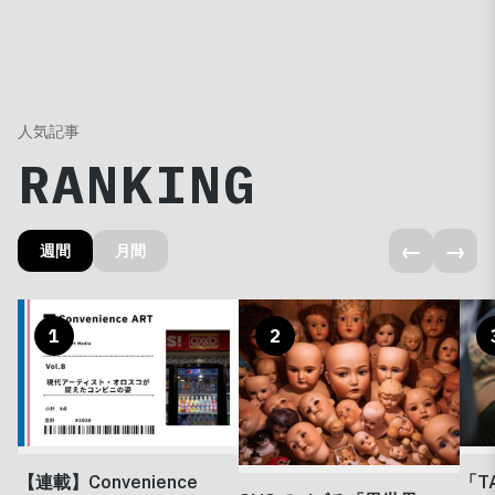
人気記事
RANKING
←
→
週間
月間
1
2
【連載】Convenience
「T