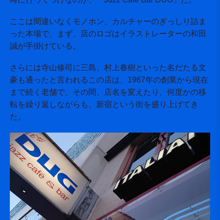
ここは間違いなくモノホン、カルチャーのぎっしり詰ま
った本場で、まず、店のロゴはイラストレーターの和田
誠が手掛けている。
さらには寺山修司に三島、村上春樹といった名だたる文
豪も通ったと言われるこの店は、1967年の創業から現在
まで続く老舗で、その間、店名を変えたり、何度かの移
転を繰り返しながらも、新宿という街を盛り上げてき
た。