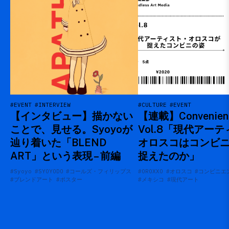
#EVENT
#INTERVIEW
#CULTURE
#EVENT
【インタビュー】描かない
【連載】Convenien
ことで、見せる。Syoyoが
Vol.8「現代アー
辿り着いた「BLEND
オロスコはコンビ
ART」という表現 – 前編
捉えたのか」
#Syoyo
#SYOYODO
#コールズ・フィリップス
#OROXXO
#オロスコ
#コンビニエ
#ブレンドアート
#ポスター
#メキシコ
#現代アート