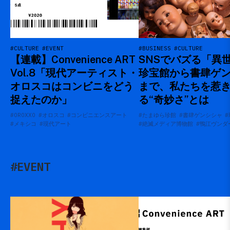
#CULTURE
#EVENT
#BUSINESS
#CULTURE
【連載】Convenience ART
SNSでバズる「異
Vol.8「現代アーティスト・
珍宝館から書肆ゲ
オロスコはコンビニをどう
まで、私たちを惹
捉えたのか」
る“奇妙さ”とは
#OROXXO
#オロスコ
#コンビニエンスアート
#たまゆら珍館
#書肆ゲンシシャ
#
#メキシコ
#現代アート
#絶滅メディア博物館
#鴨江ヴンダ
#EVENT