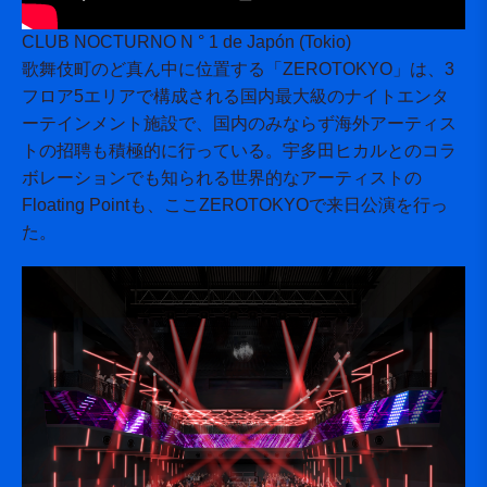
CLUB NOCTURNO N ° 1 de Japón (Tokio)
歌舞伎町のど真ん中に位置する「ZEROTOKYO」は、3
フロア5エリアで構成される国内最大級のナイトエンタ
ーテインメント施設で、国内のみならず海外アーティス
トの招聘も積極的に行っている。宇多田ヒカルとのコラ
ボレーションでも知られる世界的なアーティストの
Floating Pointも、ここZEROTOKYOで来日公演を行っ
た。