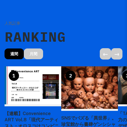
人気記事
RANKING
←
→
週間
月間
1
2
【連載】Convenience
「T
SNSでバズる「異世界」。
ART Vol.8「現代アーティ
力の
珍宝館から書肆ゲンシシャ
スト・オロスコはコンビニ
デザ