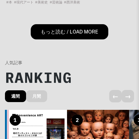
#本
#現代アート
#美術史
#芸術論
#西洋美術
もっと読む / LOAD MORE
人気記事
RANKING
←
→
週間
月間
1
2