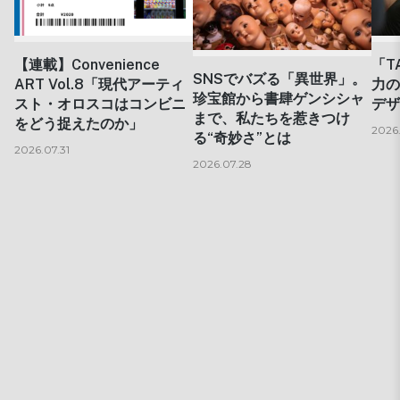
【連載】Convenience
「T
SNSでバズる「異世界」。
ART Vol.8「現代アーティ
力の
珍宝館から書肆ゲンシシャ
スト・オロスコはコンビニ
デザ
まで、私たちを惹きつけ
をどう捉えたのか」
2026
る“奇妙さ”とは
2026.07.31
2026.07.28