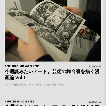
#CULTURE
#MANGA/ANIME
2025/06/25
今週読みたいアート。芸術の舞台裏を描く漫
画編 Vol.1
#本
#漫画
#現代アート
#美術
#芸術
#西洋美術
#BUSINESS
#CULTURE
2025/06/16