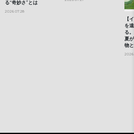
る“奇妙さ”とは
2026.07.28
【イ
を遠
る。
夏が
物と
2026.