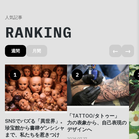
人気記事
RANKING
←
→
週間
月間
1
2
「TATTOO/タトゥー」
SNSでバズる「異世界」。
力の表象から、自己表現の
珍宝館から書肆ゲンシシャ
デザインへ
まで、私たちを惹きつけ
2026.07.27