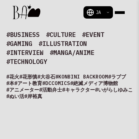
BAM
#BUSINESS
#CULTURE
#EVENT
#GAMING
#ILLUSTRATION
#INTERVIEW
#MANGA/ANIME
#TECHNOLOGY
#花火
#花形慎
#大谷石
#KONBINI BACKROOM
#ラブブ
#本
#アート教育
#DCCOMICS
#絶滅メディア博物館
#アニメーター
#活動弁士
#キャラクター
#いがらしゆみこ
#ぬい活
#岸裕真