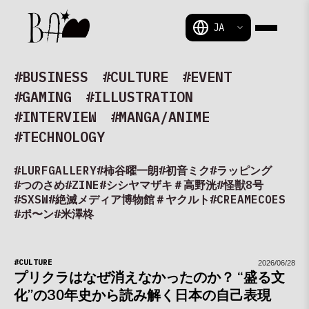
BAM
#BUSINESS
#CULTURE
#EVENT
#GAMING
#ILLUSTRATION
#INTERVIEW
#MANGA/ANIME
#TECHNOLOGY
#LURFGALLERY
#柿谷曜一朗
#初音ミク
#ラッピング
#つのさめ
#ZINE
#シシヤマザキ
＃高野洸
#怪獣8号
#SXSW
#絶滅メディア博物館
＃ヤクルト
#CREAMECOES
#ポ〜ン
#米澤柊
#CULTURE
2026/06/28
プリクラはなぜ消えなかったのか？ “盛る文
化”の30年史から読み解く日本の自己表現