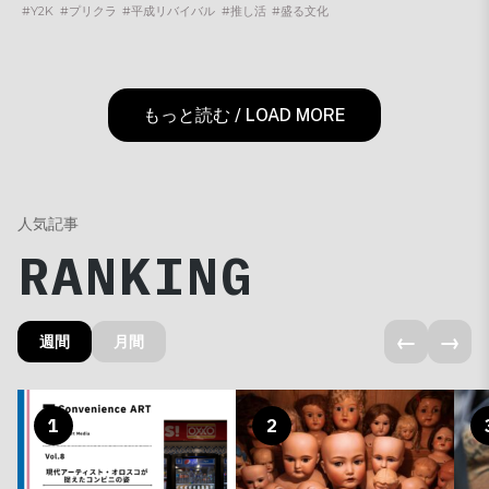
#Y2K
#プリクラ
#平成リバイバル
#推し活
#盛る文化
もっと読む / LOAD MORE
人気記事
RANKING
←
→
週間
月間
1
2