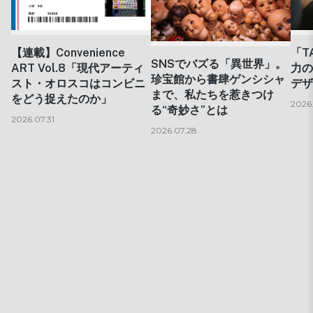
【連載】Convenience
「T
SNSでバズる「異世界」。
ART Vol.8「現代アーティ
力の
珍宝館から書肆ゲンシシャ
スト・オロスコはコンビニ
デザ
まで、私たちを惹きつけ
をどう捉えたのか」
2026
る“奇妙さ”とは
2026.07.31
2026.07.28