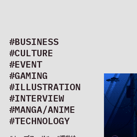
#BUSINESS
#CULTURE
#EVENT
#GAMING
#ILLUSTRATION
#INTERVIEW
#MANGA/ANIME
#TECHNOLOGY