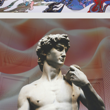
#GUWEIZ
#アーティストインタビュー
タルクリエイター
トレーター
IZ
#アーティストインタビュー
#イラストレーター
#デジタルアート
#水彩画
＃高野洸
ORIHARA
#イメージディレクター
#イラストレーター
#デジタルアート
#デジタルクリエイター
ルクリエイター
ルアート
#現代アート
#生成AI
#美術史
#芸術論