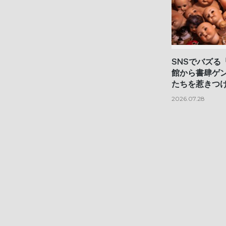
SNSでバズる
館から書肆ゲ
たちを惹きつけ
2026.07.28