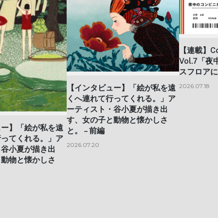
【連載】Con
Vol.7
スフロアに
2026.07.18
【インタビュー】「絵が私を遠
くへ連れて行ってくれる。」ア
ーティスト・谷小夏が描き出
す、女の子と動物と懐かしさ
ュー】「絵が私を遠
と。 – 前編
行ってくれる。」ア
2026.07.20
・谷小夏が描き出
と動物と懐かしさ