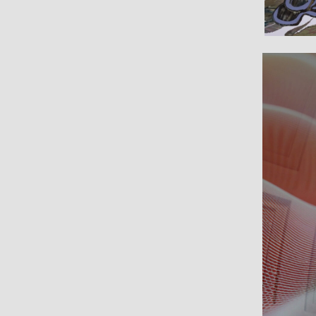
#デジ
#OIA
#ORIHARA
#イメージディレクター
#イラス
#GUWE
#デジタルクリエイター
#OIA
#
#デジタルアート
#デジタ
#デジタ