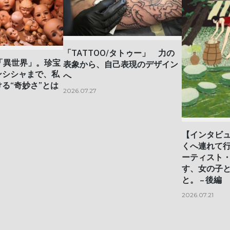
「TATTOO/タトゥー」 力の
「異世界」。珍宝
表象から、自己表現のデザイン
ンシシャまで、私
へ
る“奇妙さ”とは
2026.07.27
【インタビ
くへ連れて
ーティスト
す、女の子
と。 – 後編
2026.07.21