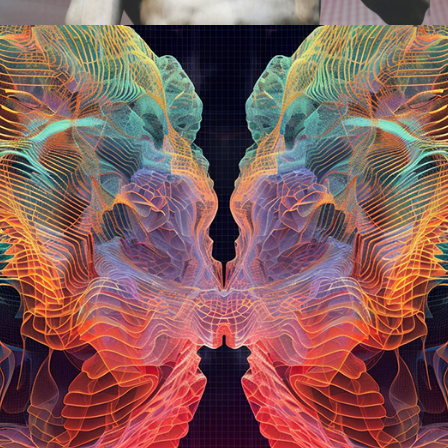
ルアート
#ポップアート
#メディアアート
#現代アート
#美術史