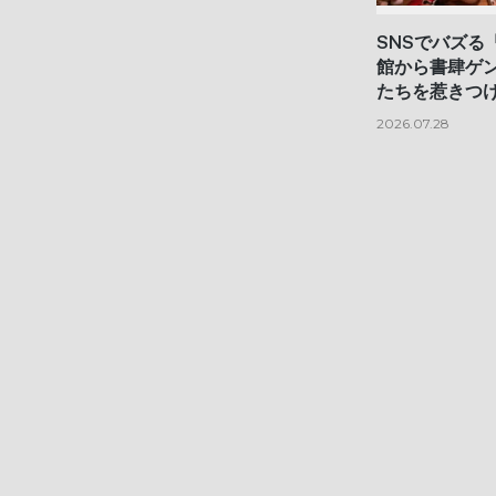
SNSでバズる
館から書肆ゲ
たちを惹きつけ
2026.07.28