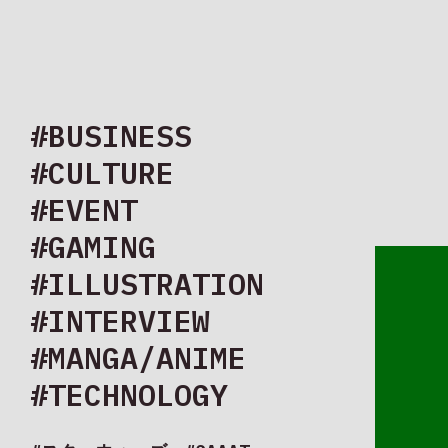
#BUSINESS
#CULTURE
#アニメーシ
#EVENT
#GAMING
#ILLUSTRATION
#INTERVIEW
#MANGA/ANIME
#TECHNOLOGY