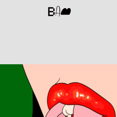
BAM
ョン
#カップヌードル
#冠木佐和子
#多摩美術大学
#浮世絵