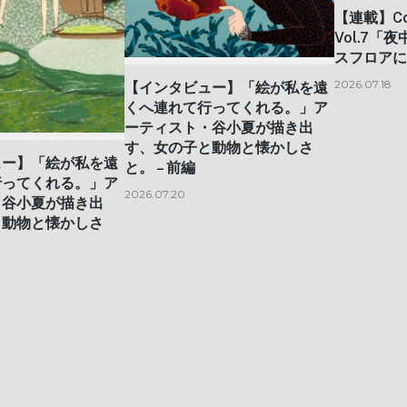
【連載】Con
Vol.7
スフロアに
2026.07.18
【インタビュー】「絵が私を遠
くへ連れて行ってくれる。」ア
ーティスト・谷小夏が描き出
す、女の子と動物と懐かしさ
ュー】「絵が私を遠
と。 – 前編
行ってくれる。」ア
2026.07.20
・谷小夏が描き出
と動物と懐かしさ