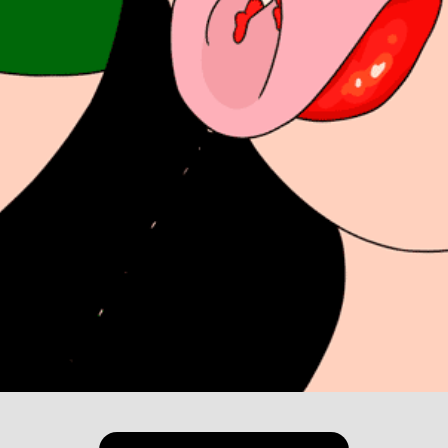
W
#tenesmus
#アニメーション
#カップヌードル
#冠木佐和子
#肛門的重