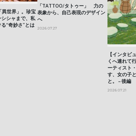
「TATTOO/タトゥー」 力の
「異世界」。珍宝
表象から、自己表現のデザイン
ンシシャまで、私
へ
る“奇妙さ”とは
2026.07.27
【インタビ
くへ連れて
ーティスト
す、女の子
と。 – 後編
2026.07.21