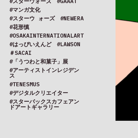
#スターウォーズ
#GAAAT
#マンガ文化
#スターウ ォーズ
#NEWERA
#花形慎
#OSAKAINTERNATIONALART
#はっぴいえんど
#LAWSON
＃SACAI
#「うつわと和菓子」展
#アーティストインレジデン
ス
#TENESMUS
#デジタルクリエイター
#スターバックスカフェアン
ドアートギャラリー
#SXS