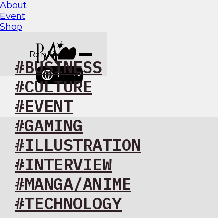
About
Event
Shop
Ranking
#BUSINESS
BAM
#CULTURE
#EVENT
#GAMING
#ILLUSTRATION
#INTERVIEW
#MANGA/ANIME
#TECHNOLOGY