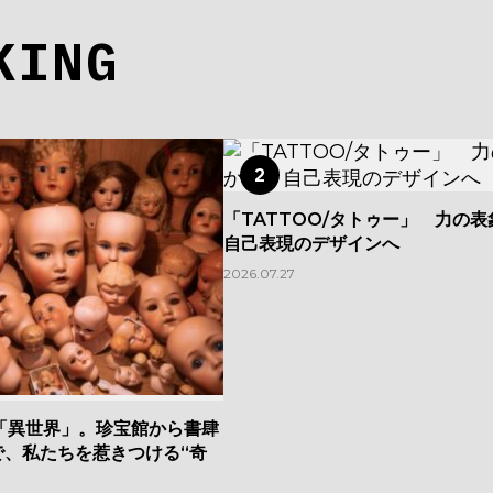
KING
2
「TATTOO/タトゥー」 力の
自己表現のデザインへ
2026.07.27
「異世界」。珍宝館から書肆
で、私たちを惹きつける“奇