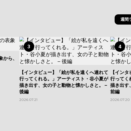
週間
3
4
表象から、
【インタビュー】「絵が私を遠くへ連れて
【インタ
行ってくれる。」アーティスト・谷小夏が
行ってく
描き出す、女の子と動物と懐かしさと。 –
描き出す
後編
前編
2026.07.21
2026.07.20