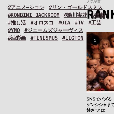
人気記事
#アニメ―ション
#リン・ゴールドスミス
RAN
#KONBINI BACKROOM
#蜷川実花
#連載
#推し活
#オロスコ
#OIA
#TV
#工芸
#YMO
#ジェームズジャーヴィス
#油彩画
#TENESMUS
#LIGTON
1
SNSでバズる
ゲンシシャま
妙さ”とは