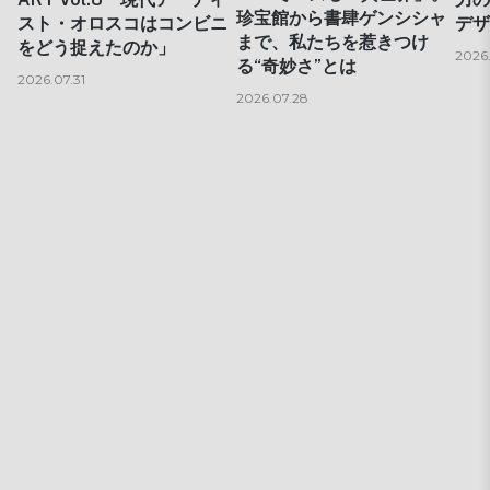
珍宝館から書肆ゲンシシャ
スト・オロスコはコンビニ
デザ
まで、私たちを惹きつけ
をどう捉えたのか」
2026
る“奇妙さ”とは
2026.07.31
2026.07.28