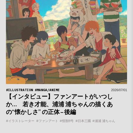
#ILLUSTRATION
#MANGA/ANIME
2026/07/01
【インタビュー】ファンアートがいつし
か… 若き才能、浦浦 浦ちゃんの描くあ
の“懐かしさ” の正体 – 後編
#イラストレーター
#ファンアート
#怪獣8号
#日本三國
#浦浦 浦ちゃん