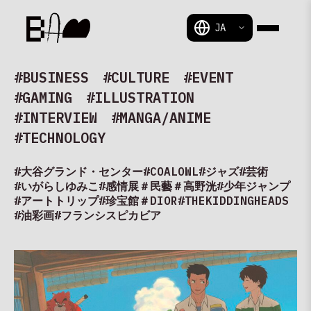
BAM
#BUSINESS
#CULTURE
#EVENT
#GAMING
#ILLUSTRATION
#INTERVIEW
#MANGA/ANIME
#TECHNOLOGY
#大谷グランド・センター
#COALOWL
#ジャズ
#芸術
#いがらしゆみこ
#感情展
＃民藝
＃高野洸
#少年ジャンプ
#アートトリップ
#珍宝館
＃DIOR
#THEKIDDINGHEADS
#油彩画
#フランシスピカビア