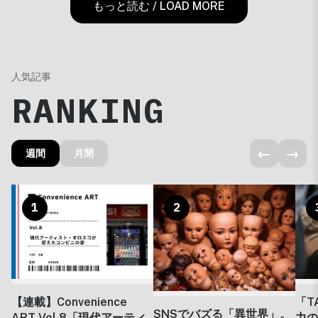
もっと読む / LOAD MORE
人気記事
RANKING
←
→
週間
月間
1
2
【連載】Convenience
「T
SNSでバズる「異世界」。
ART Vol.8「現代アーティ
力の