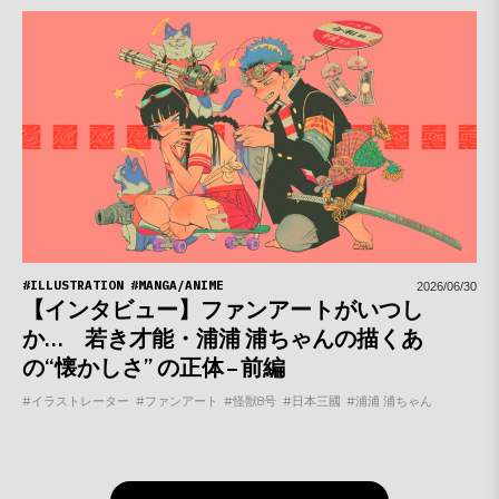
#ILLUSTRATION
#MANGA/ANIME
2026/06/30
【インタビュー】ファンアートがいつし
か… 若き才能・浦浦 浦ちゃんの描くあ
の“懐かしさ” の正体 – 前編
#イラストレーター
#ファンアート
#怪獣8号
#日本三國
#浦浦 浦ちゃん