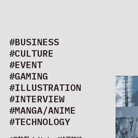
#BUSINESS
#CULTURE
#コラボレー
#EVENT
#GAMING
#ILLUSTRATION
#INTERVIEW
#MANGA/ANIME
#TECHNOLOGY