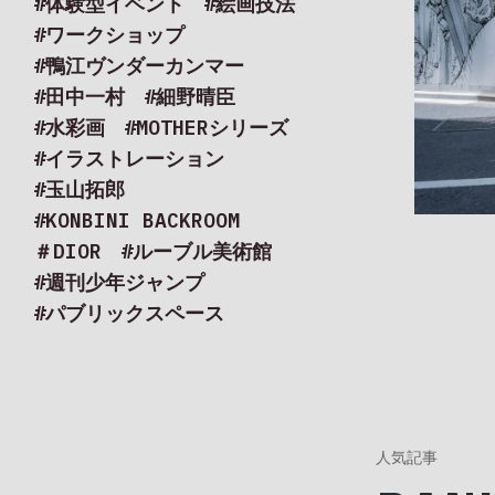
#体験型イベント
#絵画技法
#ワークショップ
#鴨江ヴンダーカンマー
#田中一村
#細野晴臣
#水彩画
#MOTHERシリーズ
#イラストレーション
#アー
#玉山拓郎
#KONBINI BACKROOM
＃DIOR
#ルーブル美術館
#週刊少年ジャンプ
#パブリックスペース
人気記事