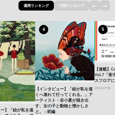
←
→
週間ランキング
月間ランキング
4
5
【連載】Con
Vol.7
スフロアに
2026.07.18
【インタビュー】「絵が私を遠
くへ連れて行ってくれる。」ア
ーティスト・谷小夏が描き出
す、女の子と動物と懐かしさ
ュー】「絵が私を遠
と。 – 前編