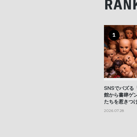
RAN
1
SNSでバズる
館から書肆ゲ
たちを惹きつけ
2026.07.28