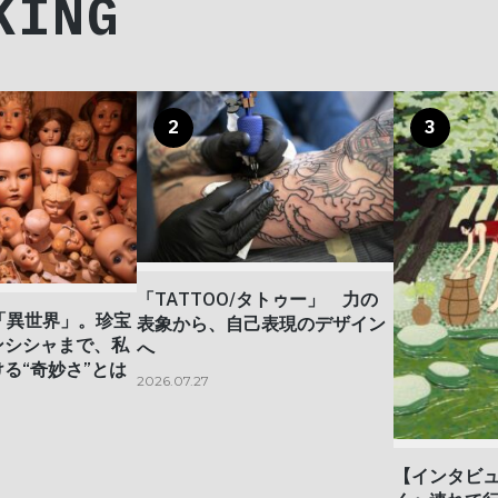
KING
2
3
「TATTOO/タトゥー」 力の
「異世界」。珍宝
表象から、自己表現のデザイン
ンシシャまで、私
へ
る“奇妙さ”とは
2026.07.27
【インタビ