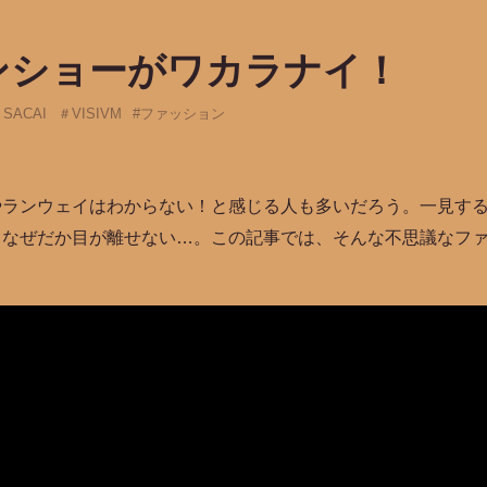
ンショーがワカラナイ！
SACAI
＃VISIVM
#ファッション
やランウェイはわからない！と感じる人も多いだろう。一見す
、なぜだか目が離せない…。この記事では、そんな不思議なフ
。