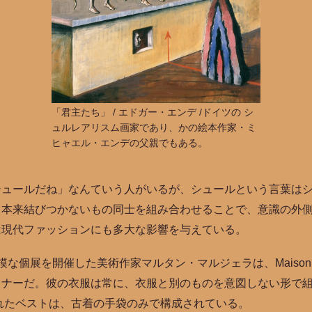
「君主たち」 / エドガー・エンデ /ドイツの シ
ュルレアリスム画家であり、かの絵本作家・ミ
ヒャエル・エンデの父親でもある。
シュールだね」なんていう人がいるが、シュールという言葉は
本来結びつかないもの同士を組み合わせることで、意識の外側
は現代ファッションにも多大な影響を与えている。
な個展を開催した美術作家マルタン・マルジェラは、Maison Ma
イナーだ。彼の衣服は常に、衣服と別のものを意図しない形で
られたベストは、古着の手袋のみで構成されている。