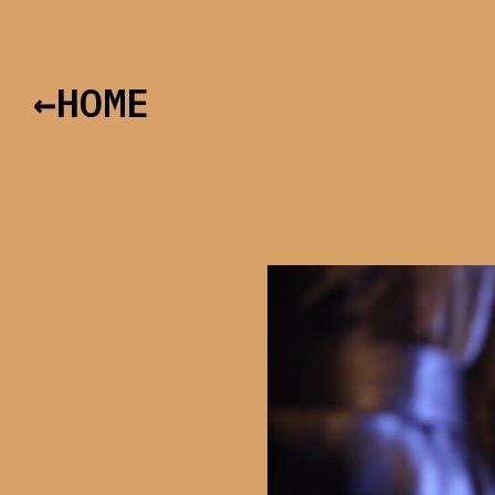
←HOME