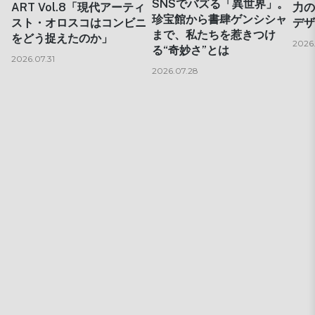
SNSでバズる「異世界」。
ART Vol.8「現代アーティ
力の
珍宝館から書肆ゲンシシャ
スト・オロスコはコンビニ
デザ
まで、私たちを惹きつけ
をどう捉えたのか」
2026
る“奇妙さ”とは
2026.07.31
2026.07.28