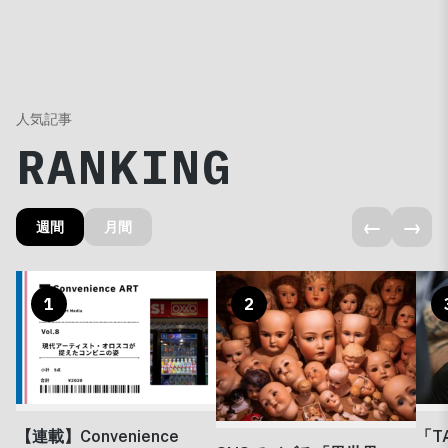
人気記事
RANKING
←
→
週間
月間
1
2
【連載】Convenience
「T