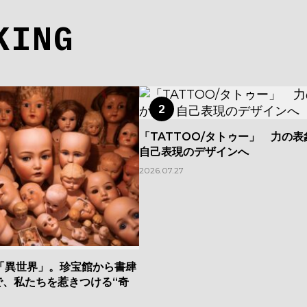
KING
2
「TATTOO/タトゥー」 力の
自己表現のデザインへ
2026.07.27
「異世界」。珍宝館から書肆
で、私たちを惹きつける“奇