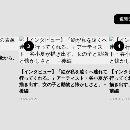
週間
3
4
表象から、
【インタビュー】「絵が私を遠くへ連れて
【インタ
行ってくれる。」アーティスト・谷小夏が
行ってく
描き出す、女の子と動物と懐かしさと。 –
描き出す
後編
前編
2026.07.21
2026.07.20