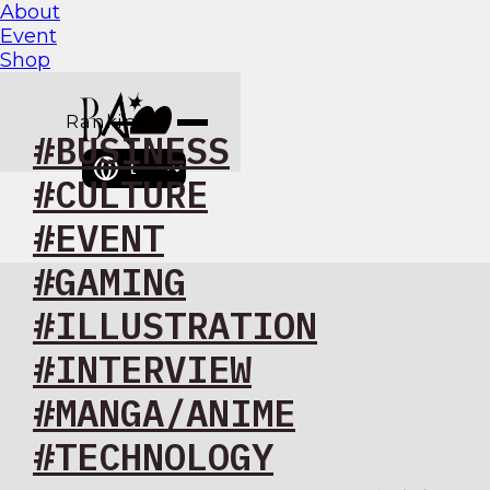
About
Event
Shop
Ranking
#BUSINESS
BAM
#CULTURE
#EVENT
#GAMING
#ILLUSTRATION
#INTERVIEW
#MANGA/ANIME
#TECHNOLOGY