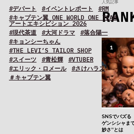
人気記事
#デパート
#イベントレポート
#RM
RAN
#キャプテン翼 ONE WORLD ONE TEAM
アートエキシビション 2026
#現代茶道
#大河ドラマ
#落合陽一
#キョンシーちゃん
1
#THE LEVI’S TAILOR SHOP
#スイーツ
#青松輝
#VTUBER
#エリック・ロメール
#さけハラス
＃キャプテン翼
SNSでバズる
ゲンシシャま
妙さ”とは