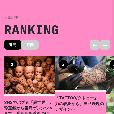
人気記事
RANKING
←
→
週間
月間
1
2
「TATTOO/タトゥー」
SNSでバズる「異世界」。
力の表象から、自己表現の
珍宝館から書肆ゲンシシャ
デザインへ
まで、私たちを惹きつけ