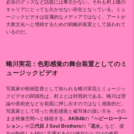
必至のグッズなど話題には事欠かない。それも村上隆の
キャリアにとっても欠かせない存在となっている。ミュ
ージックビデオは従属的なメディアではなく、アートが
大衆文化へと増殖するための戦略的装置として扱われて
いるのだ。
蜷川実花：色彩感覚の舞台装置としてのミ
ュージックビデオ
写真家や映画監督として知られる蜷川実花とミュージッ
クビデオの関係性は、村上とは対照的である。蜷川は理
論や美術史などを前面に押し出すのではなく感覚的だ。
写真家として培った色彩感覚と被写体の扱い方を、その
まま映像空間へと移植する。
AKB48
の
「ヘビーローテー
ション」
や
三代目 J Soul Brothers
の
「花火」
など、彼
女が制作したMVに共通するのは彼女ならではの色彩、