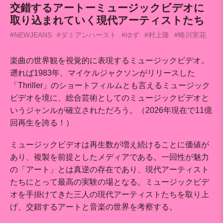
交錯するアートーミュージックビデオに
取り込まれていく現代アーティストたち
#NEWJEANS
#ダミアンハースト
#ゆず
#村上隆
#蜷川実花
楽曲の世界観を視覚的に表現するミュージックビデオ。
遡れば1983年、マイケルジャクソンがリリースした
「Thriller」のショートフィルムとも言えるミュージック
ビデオを境に、総合芸術としてのミュージックビデオと
いうジャンルが確立されただろう。（2026年現在で11億
回再生を誇る！）
ミュージックビデオは再生数が増え続けることに価値が
あり、複製を前提としたメディアである。一回性が魅力
の「アート」とは真逆の存在であり、現代アーティスト
たちにとって最高の実験の場となる。ミュージックビデ
オを手掛けてきた三人の現代アーティストたちを取り上
げ、交錯するアートと音楽の世界を考察する。