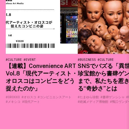
#CULTURE
#EVENT
#BUSINESS
#CULTURE
【連載】Convenience ART
SNSでバズる「異
Vol.8「現代アーティスト・
珍宝館から書肆ゲ
オロスコはコンビニをどう
まで、私たちを惹
捉えたのか」
る“奇妙さ”とは
#OROXXO
#オロスコ
#コンビニエンスアート
#たまゆら珍館
#書肆ゲンシシャ
#
#メキシコ
#現代アート
#絶滅メディア博物館
#鴨江ヴンダ