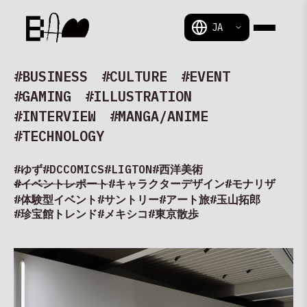
BAM
#BUSINESS
#CULTURE
#EVENT
#GAMING
#ILLUSTRATION
#INTERVIEW
#MANGA/ANIME
#TECHNOLOGY
#ゆず
#DCCOMICS
#LIGTON
#西洋美術
#イベントレポート
#キャラクターデザイン
#モナリザ
#体験型イベント
#サントリー
#アート旅
#玉山拓郎
#珍宝館
トレンド
#メキシコ
#東京散歩