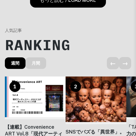
もっと読む / LOAD MORE
人気記事
RANKING
←
→
週間
月間
1
2
【連載】Convenience
「T
SNSでバズる「異世界」。
ART Vol.8「現代アーティ
力の