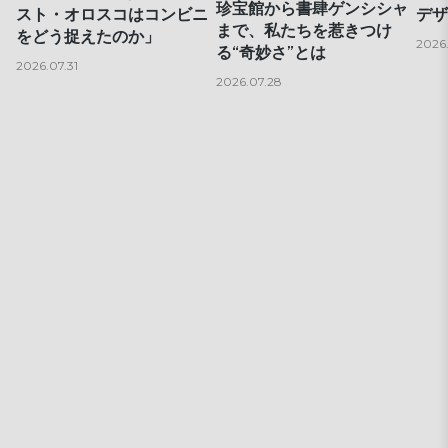
珍宝館から書肆ゲンシシャ
スト・オロスコはコンビニ
デザ
まで、私たちを惹きつけ
をどう捉えたのか」
2026
る“奇妙さ”とは
2026.07.31
2026.07.28